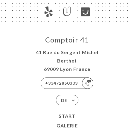
RTUNG
NÜ
 À
RTER
AISON
Comptoir 41
TAKT
41 Rue du Sergent Michel
Berthet
69009 Lyon France
+33472850303
DE
START
GALERIE