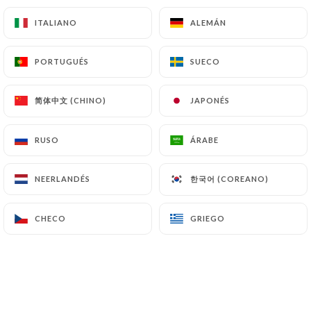
ITALIANO
ITALIANO
ALEMÁN
ALEMÁN
Gaufre profiteroles
7.50€
PORTUGUÉS
PORTUGUÉS
SUECO
SUECO
Gaufre
Nutella, sucre, chocolat, caramel, chantilly
简体中文 (CHINO)
简体中文 (CHINO)
JAPONÉS
JAPONÉS
6.50€
RUSO
RUSO
ÁRABE
ÁRABE
Café gourmand
7.00€
한국어 (COREANO)
한국어 (COREANO)
NEERLANDÉS
NEERLANDÉS
Thé ou cappuccino gourmand
CHECO
CHECO
GRIEGO
GRIEGO
8.00€
Dessert du jour
Voir ardoise
6.00€