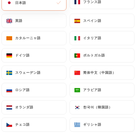
フランス語
フランス語
日本語
日本語
英語
英語
スペイン語
スペイン語
カタルーニャ語
カタルーニャ語
イタリア語
イタリア語
ドイツ語
ドイツ語
ポルトガル語
ポルトガル語
スウェーデン語
スウェーデン語
简体中文（中国語）
简体中文（中国語）
ロシア語
ロシア語
アラビア語
アラビア語
オランダ語
オランダ語
한국어（韓国語）
한국어（韓国語）
チェコ語
チェコ語
ギリシャ語
ギリシャ語