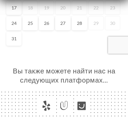
Я
ЦА
ИРОВАТЬ
ЗАТЬ
ЕРЕЯ
ЫВЫ
НЮ
Вы также можете найти нас на
ER
следующих платформах…
AISON
ЬСЯ С