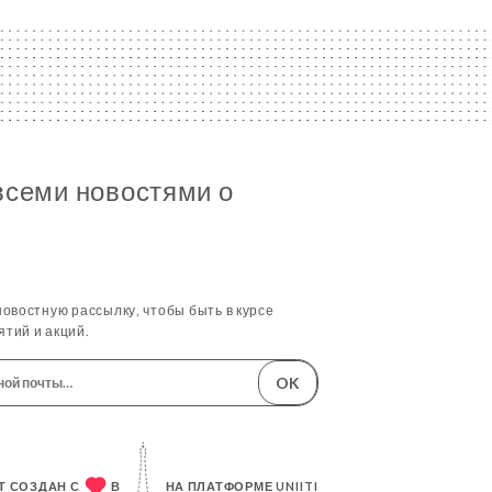
всеми новостями о
овостную рассылку, чтобы быть в курсе
тий и акций.
OK
Т СОЗДАН С
В
НА ПЛАТФОРМЕ
UNIITI