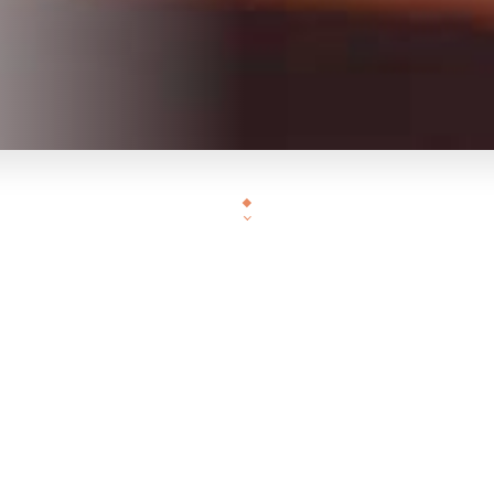
our cette première édition, on vous réserve u
ambiance de folie :
Saxophoniste live pour une touche musicale
envoûtante
DJ set pour rythmer votre dimanche matin
aquilleuse professionnelle pour émerveiller l
enfants