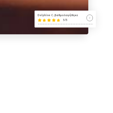
Delphine C. βαθμολογήθηκε
5/5
ne
es