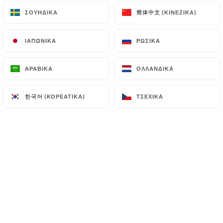
简体中文 (ΚΙΝΈΖΙΚΑ)
简体中文 (ΚΙΝΈΖΙΚΑ)
ΣΟΥΗΔΙΚΆ
ΣΟΥΗΔΙΚΆ
Delphine C. βαθμολογήθηκε
ΙΑΠΩΝΙΚΆ
ΙΑΠΩΝΙΚΆ
ΡΩΣΙΚΆ
ΡΩΣΙΚΆ
D
5/5
06/07/2026
•
03:41
ΑΡΑΒΙΚΆ
ΑΡΑΒΙΚΆ
ΟΛΛΑΝΔΙΚΆ
ΟΛΛΑΝΔΙΚΆ
MARIE-PIERRE F. βαθμολογήθηκε
한국어 (ΚΟΡΕΆΤΙΚΑ)
한국어 (ΚΟΡΕΆΤΙΚΑ)
ΤΣΈΧΙΚΑ
ΤΣΈΧΙΚΑ
M
5/5
18/05/2026
•
06:09
Rebecca g. βαθμολογήθηκε
R
5/5
C’était la première fois dans cet
établissement. On est arrivé à l’heure du
rush mais nous avons très bien mangé.
Salade Dauphiné très copieuse et