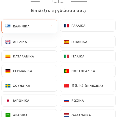
EL
Επιλέξτε τη γλώσσα σας:
Επιλέξτε τη γλώσσα σας:
ΜΕΝΟΎ
ΓΑΛΛΙΚΆ
ΓΑΛΛΙΚΆ
ΕΛΛΗΝΙΚΆ
ΕΛΛΗΝΙΚΆ
ΑΓΓΛΙΚΆ
ΑΓΓΛΙΚΆ
ΙΣΠΑΝΙΚΆ
ΙΣΠΑΝΙΚΆ
/
ΑΡΧΙΚΉ
ΕΠΑΦΉ
Επαφή
ΚΑΤΑΛΑΝΙΚΆ
ΚΑΤΑΛΑΝΙΚΆ
ΙΤΑΛΙΚΆ
ΙΤΑΛΙΚΆ
ΓΕΡΜΑΝΙΚΆ
ΓΕΡΜΑΝΙΚΆ
ΠΟΡΤΟΓΑΛΙΚΆ
ΠΟΡΤΟΓΑΛΙΚΆ
简体中文 (ΚΙΝΈΖΙΚΑ)
简体中文 (ΚΙΝΈΖΙΚΑ)
ΣΟΥΗΔΙΚΆ
ΣΟΥΗΔΙΚΆ
ΙΑΠΩΝΙΚΆ
ΙΑΠΩΝΙΚΆ
ΡΩΣΙΚΆ
ΡΩΣΙΚΆ
Comptoir 41
ΑΡΑΒΙΚΆ
ΑΡΑΒΙΚΆ
ΟΛΛΑΝΔΙΚΆ
ΟΛΛΑΝΔΙΚΆ