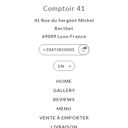
E À
Comptoir 41
RTER
41 Rue du Sergent Michel
AISON
Berthet
TACT
69009 Lyon France
+33472850303
EN
HOME
GALLERY
REVIEWS
MENU
VENTE À EMPORTER
LIVRAISON