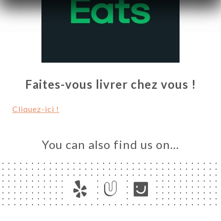
Faites-vous livrer chez vous !
Cliquez-ici !
ME
You can also find us on…
OK
DER
LERY
IEWS
NU