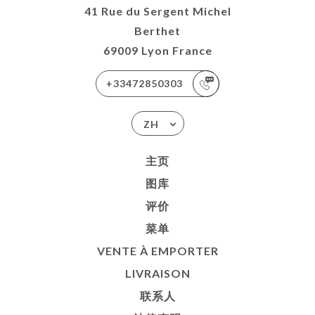
41 Rue du Sergent Michel
Berthet
69009 Lyon France
+33472850303
ZH
主页
图库
评价
菜单
VENTE À EMPORTER
LIVRAISON
联系人