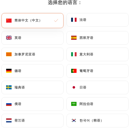
选择您的语言：
选择您的语言：
菜单
ZH
法语
法语
简体中文（中文）
简体中文（中文）
英语
英语
西班牙语
西班牙语
/
主页
联系人
加泰罗尼亚语
加泰罗尼亚语
意大利语
意大利语
联系人
德语
德语
葡萄牙语
葡萄牙语
瑞典语
瑞典语
日语
日语
俄语
俄语
阿拉伯语
阿拉伯语
Comptoir 41
荷兰语
荷兰语
한국어（韩语）
한국어（韩语）