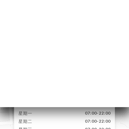
页
订
单
库
价
单
E À
RTER
41 Rue du Sergent
AISON
Michel Berthet
系人
69009 Lyon France
星期一
07:00-22:00
星期二
07:00-22:00