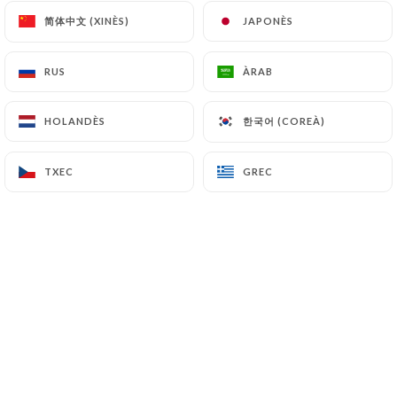
简体中文 (XINÈS)
简体中文 (XINÈS)
JAPONÈS
JAPONÈS
Delphine C. valoració
RUS
RUS
ÀRAB
ÀRAB
D
5/5
06/07/2026
•
03:41
한국어 (COREÀ)
한국어 (COREÀ)
HOLANDÈS
HOLANDÈS
MARIE-PIERRE F. valoració
TXEC
TXEC
GREC
GREC
M
5/5
18/05/2026
•
06:09
Rebecca g. valoració
R
5/5
C’était la première fois dans cet
établissement. On est arrivé à l’heure du
rush mais nous avons très bien mangé.
Salade Dauphiné très copieuse et