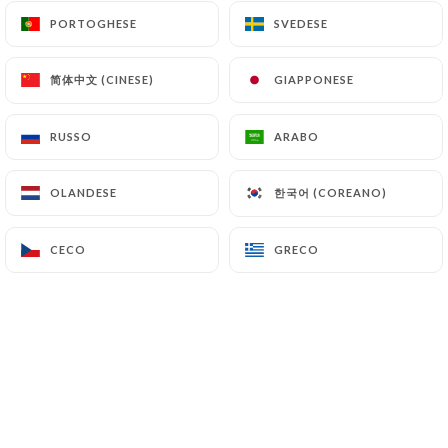
PORTOGHESE
PORTOGHESE
SVEDESE
SVEDESE
Delphine C. ha lasciato una
简体中文 (CINESE)
简体中文 (CINESE)
GIAPPONESE
GIAPPONESE
D
recensione
5/5
RUSSO
RUSSO
ARABO
ARABO
06/07/2026
•
03:41
한국어 (COREANO)
한국어 (COREANO)
OLANDESE
OLANDESE
MARIE-PIERRE F. ha lasciato una
M
recensione
CECO
CECO
GRECO
GRECO
5/5
18/05/2026
•
06:09
Rebecca g. ha lasciato una recensione
R
5/5
C’était la première fois dans cet
établissement. On est arrivé à l’heure du